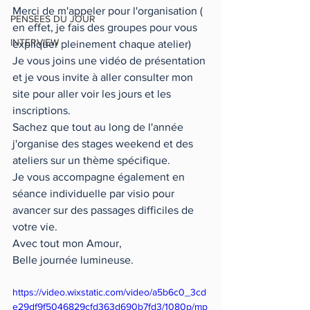
Merci de m'appeler pour l'organisation ( 
PENSEES DU JOUR
en effet, je fais des groupes pour vous 
INTERVIEW
expliquer pleinement chaque atelier)
Je vous joins une vidéo de présentation 
et je vous invite à aller consulter mon 
site pour aller voir les jours et les 
inscriptions.
Sachez que tout au long de l'année 
j'organise des stages weekend et des 
ateliers sur un thème spécifique.
Je vous accompagne également en 
séance individuelle par visio pour 
avancer sur des passages difficiles de 
votre vie.
Avec tout mon Amour,
Belle journée lumineuse.
https://video.wixstatic.com/video/a5b6c0_3cd
e29df9f5046829cfd363d690b7fd3/1080p/mp