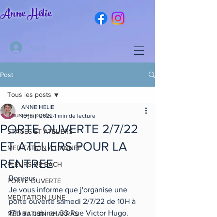
Anne Hélie
Se connecter
Post
Tous les posts
ANNE HELIE
Tous les posts
16 juin 2022
1 min de lecture
PORTE OUVERTE 2/7/22
STAGES ET ATELIERS
ET ATELIERS POUR LA
MEDITATION A L'ANNEE
RENTREE
FLEURS DE BACH
Bonjour,
PORTE OUVERTE
Je vous informe que j'organise une 
MEDITATION LUNE
porte ouverte samedi 2/7/22 de 10H à 
17H au cabinet 33 Rue Victor Hugo.
MEDITATION CHAKRAS