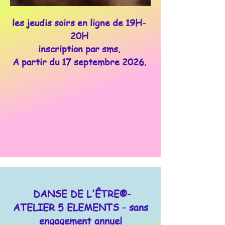
les jeudis soirs en ligne de 19H-
20H
inscription par sms.
A partir du 17 septembre 2026.
DANSE DE L'ÊTRE®-
ATELIER 5 ELEMENTS - sans
engagement annuel