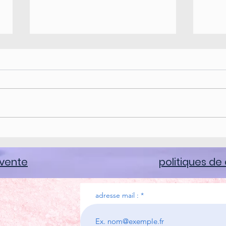
ATEL
SEPT
Bonjo
pour 
diffé
ATELIER EMOTIONS
2021.
l'anné
 vente
politiques de 
adresse mail :