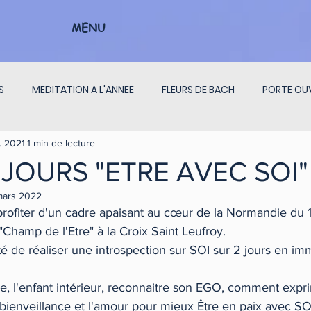
MENU
S
MEDITATION A L'ANNEE
FLEURS DE BACH
PORTE OU
. 2021
1 min de lecture
ON CHAKRAS
PENSEES DU JOUR
INTERVIEW
 JOURS "ETRE AVEC SOI"
mars 2022
rofiter d'un cadre apaisant au cœur de la Normandie du 1
 "Champ de l'Etre" à la Croix Saint Leufroy.
é de réaliser une introspection sur SOI sur 2 jours en im
e, l'enfant intérieur, reconnaitre son EGO, comment expr
 bienveillance et l'amour pour mieux Être en paix avec SOI