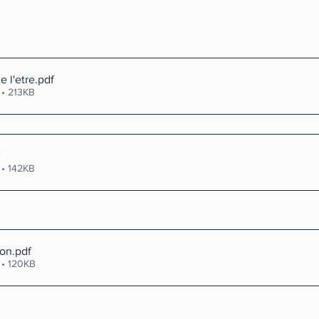
e l'etre
.pdf
 • 213KB
 • 142KB
ion
.pdf
 • 120KB