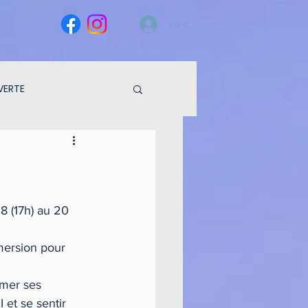
Se connecter
VERTE
8 (17h) au 20 
mersion pour 
imer ses 
 et se sentir 