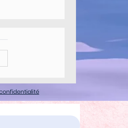
IERS DE RENTREES
 2021
ur, Je reviens vers vous
vous présentez mes
rents ateliers de cette année
 Des ateliers tout au long de
e pour...
confidentialité