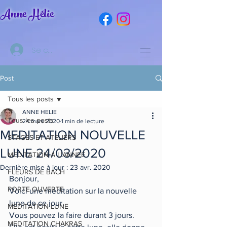
Anne Hélie
Se connecter
Post
Tous les posts
ANNE HELIE
Tous les posts
24 mars 2020
1 min de lecture
MEDITATION NOUVELLE
STAGES ET ATELIERS
LUNE 24/03/2020
MEDITATION A L'ANNEE
Dernière mise à jour :
23 avr. 2020
FLEURS DE BACH
Bonjour,
PORTE OUVERTE
Voici une méditation sur la nouvelle 
lune de ce jour.
MEDITATION LUNE
Vous pouvez la faire durant 3 jours.
MEDITATION CHAKRAS