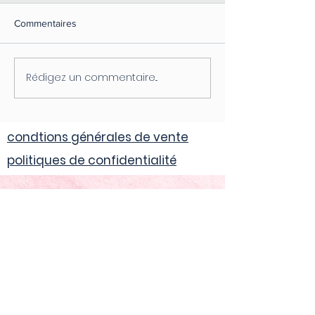
Commentaires
Rédigez un commentaire...
condtions générales de vente
politiques de confidentialité
CONTACT
Tél:
07 87 94 95 67
Evreux
(Normandie)
mail :
anne.helie.therapeute@gmail.com