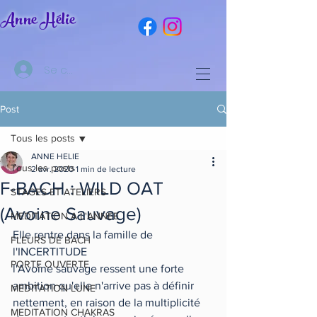
Anne Hélie
Se connecter
Post
Tous les posts
ANNE HELIE
Tous les posts
2 avr. 2020
1 min de lecture
F-BACH : WILD OAT
STAGES ET ATELIERS
(Avoine Sauvage)
MEDITATION A L'ANNEE
Elle rentre dans la famille de 
FLEURS DE BACH
l'INCERTITUDE
PORTE OUVERTE
l'Avoine sauvage ressent une forte 
ambition qu'elle n'arrive pas à définir 
MEDITATION LUNE
nettement, en raison de la multiplicité 
MEDITATION CHAKRAS