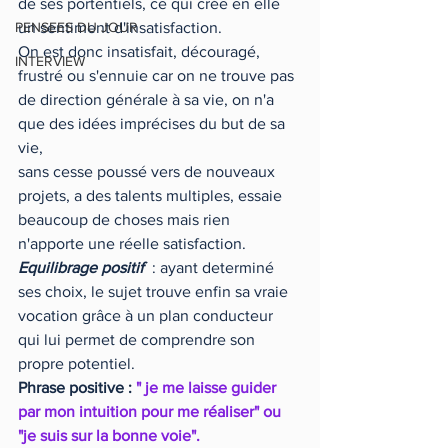
de ses portentiels, ce qui crée en elle 
PENSEES DU JOUR
un sentiment d'insatisfaction.
On est donc insatisfait, découragé, 
INTERVIEW
frustré ou s'ennuie car on ne trouve pas 
de direction générale à sa vie, on n'a 
que des idées imprécises du but de sa 
vie,
sans cesse poussé vers de nouveaux 
projets, a des talents multiples, essaie 
beaucoup de choses mais rien 
n'apporte une réelle satisfaction.
Equilibrage positif
  : ayant determiné 
ses choix, le sujet trouve enfin sa vraie 
vocation grâce à un plan conducteur 
qui lui permet de comprendre son 
propre potentiel.
Phrase positive : 
" je me laisse guider 
par mon intuition pour me réaliser" ou 
"je suis sur la bonne voie".