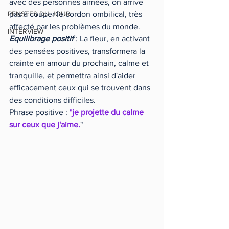
avec des personnes aimées, on arrive 
PENSEES DU JOUR
pas à couper le cordon ombilical, très 
affecté par les problèmes du monde.
INTERVIEW
Equilibrage positif
 : La fleur, en activant 
des pensées positives, transformera la 
crainte en amour du prochain, calme et 
tranquille, et permettra ainsi d'aider 
efficacement ceux qui se trouvent dans 
des conditions difficiles.
Phrase positive : 
"
je projette du calme 
sur ceux que j'aime.
"