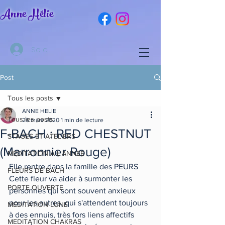
Anne Hélie
Se connecter
Post
Tous les posts
ANNE HELIE
Tous les posts
26 mars 2020
1 min de lecture
F-BACH : RED CHESTNUT
STAGES ET ATELIERS
(Marronnier Rouge)
MEDITATION A L'ANNEE
Elle rentre dans la famille des PEURS
FLEURS DE BACH
Cette fleur va aider à surmonter les 
PORTE OUVERTE
personnes qui sont souvent anxieux 
pour les autres, qui s'attendent toujours 
MEDITATION LUNE
à des ennuis, très fors liens affectifs 
MEDITATION CHAKRAS