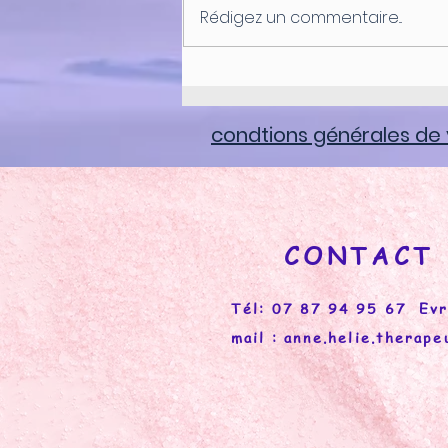
Rédigez un commentaire...
F-BACH : CRAB APPLE
(pommier sauvage)
condtions générales de
CONTACT
Tél: 07 87 94 95 67 Evr
mail :
anne.helie.therap