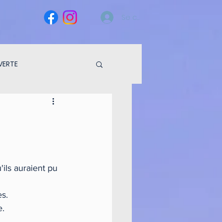
Se connecter
VERTE
ils auraient pu 
es.
e.