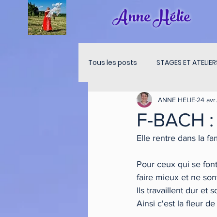
Anne Hélie
Tous les posts
STAGES ET ATELIER
ANNE HELIE
24 avr
MEDITATION LUNE
MEDITATI
F-BACH : 
Elle rentre dans l
Pour ceux qui se font
faire mieux et ne sont
Ils travaillent dur e
Ainsi c'est la fleur d