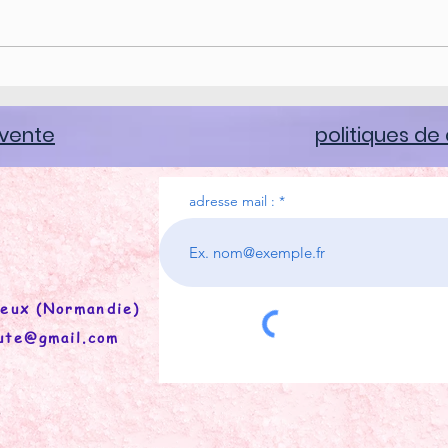
F-BACH : OAK ( Chêne)
F-BA
 vente
politiques de 
adresse mail :
eux (Normandie)
eute@gmail.com