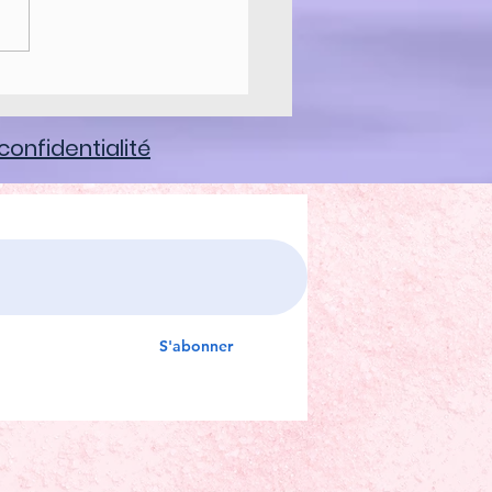
CH : WILLOW ( Saule)
confidentialité
S'abonner