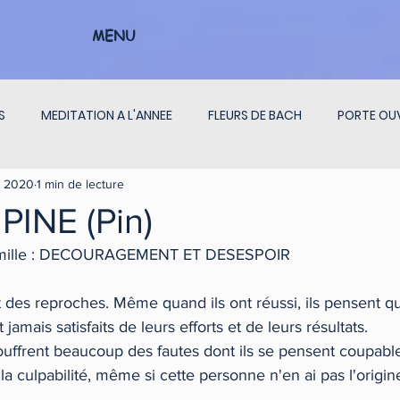
MENU
S
MEDITATION A L'ANNEE
FLEURS DE BACH
PORTE OU
. 2020
1 min de lecture
ON CHAKRAS
PENSEES DU JOUR
INTERVIEW
PINE (Pin)
a famille : DECOURAGEMENT ET DESESPOIR
 des reproches. Même quand ils ont réussi, ils pensent qu'
 jamais satisfaits de leurs efforts et de leurs résultats.
t souffrent beaucoup des fautes dont ils se pensent coupabl
e la culpabilité, même si cette personne n'en ai pas l'origin