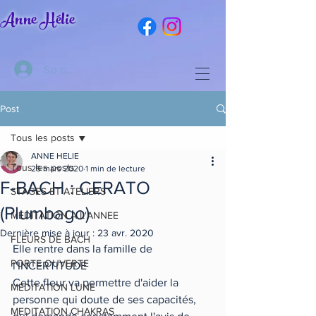
Anne Hélie
Se connecter
Post
Tous les posts
ANNE HELIE
Tous les posts
29 mars 2020
1 min de lecture
F-BACH : CERATO
STAGES ET ATELIERS
(Plumbago)
MEDITATION A L'ANNEE
Dernière mise à jour :
23 avr. 2020
FLEURS DE BACH
Elle rentre dans la famille de 
PORTE OUVERTE
l'INCERTITUDE
Cette fleur va permettre d'aider la 
MEDITATION LUNE
personne qui doute de ses capacités, 
MEDITATION CHAKRAS