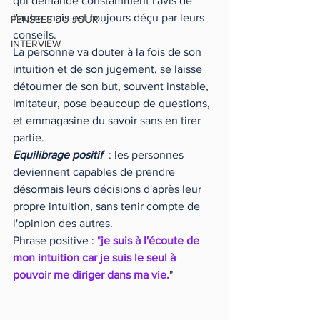
qui demande constamment l'avis de 
l'autre mais est toujours déçu par leurs 
PENSEES DU JOUR
conseils.
INTERVIEW
La personne va douter à la fois de son 
intuition et de son jugement, se laisse 
détourner de son but, souvent instable, 
imitateur, pose beaucoup de questions, 
et emmagasine du savoir sans en tirer 
partie.
Equilibrage positif
  : les personnes 
deviennent capables de prendre 
désormais leurs décisions d'après leur 
propre intuition, sans tenir compte de 
l'opinion des autres.
Phrase positive : 
"
je suis à l'écoute de 
mon intuition car je suis le seul à 
pouvoir me diriger dans ma vie.
"