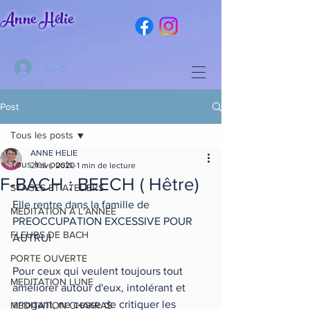
Anne Hélie
Se connecter
Post
Tous les posts
ANNE HELIE
Tous les posts
21 avr. 2020
1 min de lecture
F-BACH : BEECH ( Hêtre)
STAGES ET ATELIERS
Elle rentre dans la famille de 
MEDITATION A L'ANNEE
PREOCCUPATION EXCESSIVE POUR 
FLEURS DE BACH
AUTRUI
PORTE OUVERTE
Pour ceux qui veulent toujours tout 
MEDITATION LUNE
améliorer autour d'eux, intolérant et 
arrogant, ne cesse de critiquer les 
MEDITATION CHAKRAS