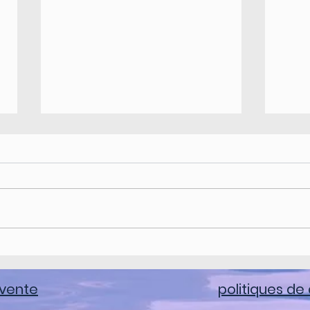
ATEL
SEPT
Bonjo
pour 
diffé
ATELIER EMOTIONS
2021.
l'anné
 vente
politiques de 