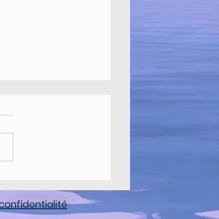
IERS DE RENTREES
 2021
ur, Je reviens vers vous
vous présentez mes
rents ateliers de cette année
 Des ateliers tout au long de
e pour...
confidentialité