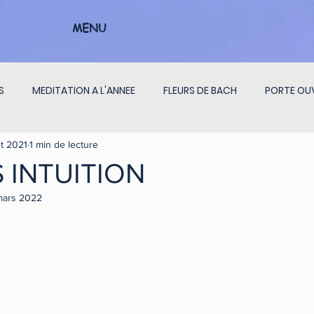
MENU
S
MEDITATION A L'ANNEE
FLEURS DE BACH
PORTE OU
t 2021
1 min de lecture
ON CHAKRAS
PENSEES DU JOUR
INTERVIEW
 INTUITION
mars 2022