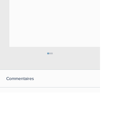
ATELIERS DE R
SEPT 2021
Bonjour, Je revien
Commentaires
pour vous présent
différents ateliers 
ATELIER EMOTIONS
année 2021. Des ate
Rédigez un commentaire...
au long de l'année 
condtions générales de vente
politiques de confidentialité