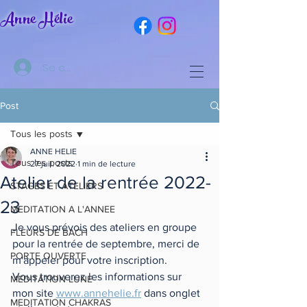
Anne Hélie
Se connecter
Post
Tous les posts
ANNE HELIE
Tous les posts
27 juil. 2022
1 min de lecture
Atelier de la rentrée 2022-
STAGES ET ATELIERS
23
MEDITATION A L'ANNEE
Je vous prévois des ateliers en groupe 
FLEURS DE BACH
pour la rentrée de septembre, merci de 
PORTE OUVERTE
m'appeler pour votre inscription.
Vous trouverez les informations sur 
MEDITATION LUNE
mon site 
www.annehelie.fr
 dans onglet 
MEDITATION CHAKRAS