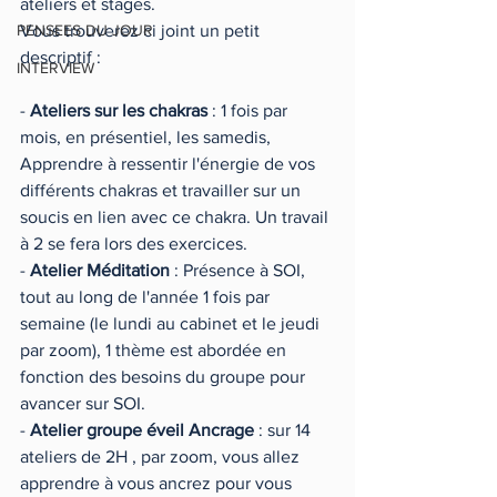
ateliers et stages.
PENSEES DU JOUR
Vous trouverez ci joint un petit 
descriptif :
INTERVIEW
- 
Ateliers sur les chakras
 : 1 fois par 
mois, en présentiel, les samedis, 
Apprendre à ressentir l'énergie de vos 
différents chakras et travailler sur un 
soucis en lien avec ce chakra. Un travail 
à 2 se fera lors des exercices. 
- 
Atelier Méditation
 : Présence à SOI, 
tout au long de l'année 1 fois par 
semaine (le lundi au cabinet et le jeudi 
par zoom), 1 thème est abordée en 
fonction des besoins du groupe pour 
avancer sur SOI.
- 
Atelier groupe éveil Ancrage
 : sur 14 
ateliers de 2H , par zoom, vous allez 
apprendre à vous ancrez pour vous 